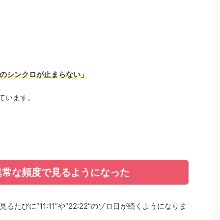
のシンクロが止まらない」
ています。
異常な頻度で見るようになった
びに“11:11”や“22:22”のゾロ目が続くようになりま