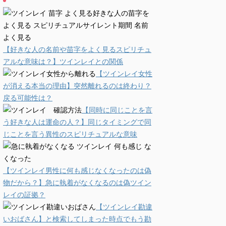
【好きな人の名前や苗字をよく見るスピリチュ
アルな意味は？】ツインレイとの関係
【ツインレイ女性
が消える本当の理由】突然離れるのは終わり？
戻る可能性は？
【同時に同じことを言
う好きな人は運命の人？】同じタイミングで同
じことを言う異性のスピリチュアルな意味
【ツインレイ男性に何も感じなくなったのは偽
物だから？】急に執着がなくなるのは偽ツイン
レイの証拠？
【ツインレイ勘違
いおばさん】と検索してしまった時点でもう勘