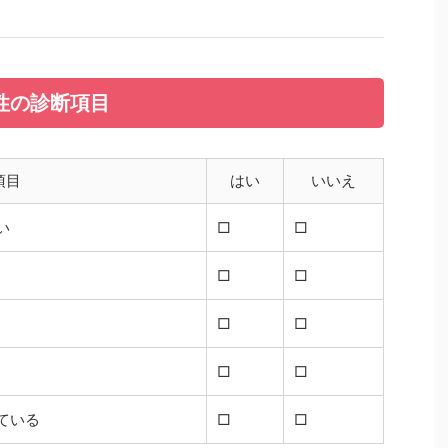
関係性の診断項目
項目
はい
いいえ
い
□
□
□
□
□
□
□
□
ている
□
□