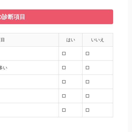
情の診断項目
項目
はい
いいえ
□
□
多い
□
□
□
□
□
□
□
□