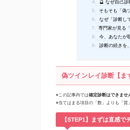
4.
🔮 なぜ自己
5.
そもそも「偽
6.
なぜ「診断し
7.
専門家が見る
8.
今、あなたが
9.
診断の続きを
偽ツインレイ診断【ま
※この記事内では
確定診断はできませ
※当てはまる項目の「数」よりも「質
【STEP1】まずは直感で