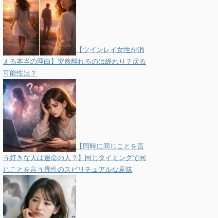
【ツインレイ女性が消
える本当の理由】突然離れるのは終わり？戻る
可能性は？
【同時に同じことを言
う好きな人は運命の人？】同じタイミングで同
じことを言う異性のスピリチュアルな意味