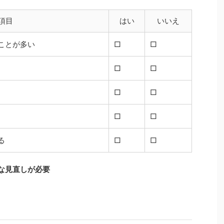
項目
はい
いいえ
ことが多い
□
□
□
□
□
□
□
□
る
□
□
な見直しが必要