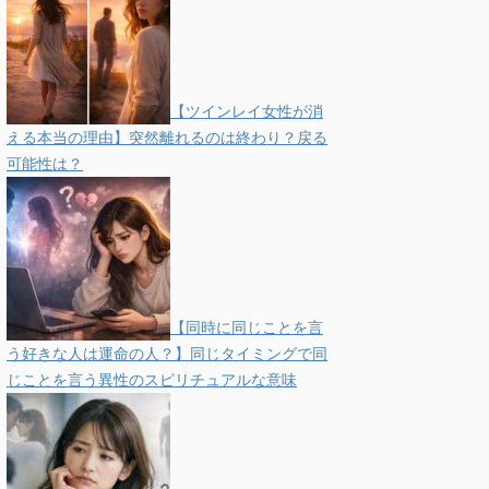
【ツインレイ女性が消
える本当の理由】突然離れるのは終わり？戻る
可能性は？
【同時に同じことを言
う好きな人は運命の人？】同じタイミングで同
じことを言う異性のスピリチュアルな意味